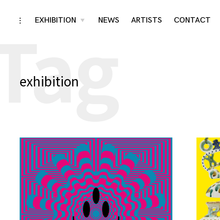
Tag
Skip
EXHIBITION
NEWS
ARTISTS
CONTACT
toggle
toggle
child
open/close
menu
to
sidebar
content
exhibition