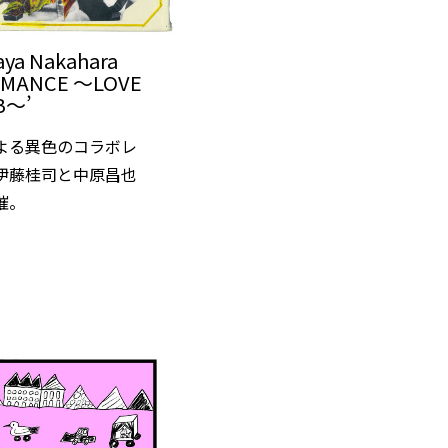
saya Nakahara
ROMANCE ～LOVE
B～’
よる異色のコラボレ
伊藤桂司と中原昌也
催。