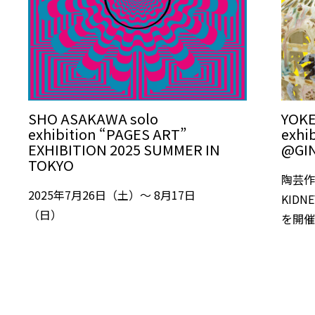
SHO ASAKAWA solo
YOKE
exhibition “PAGES ART”
exhi
EXHIBITION 2025 SUMMER IN
@GIN
TOKYO
陶芸作
2025年7月26日（土）～ 8月17日
KIDN
（日）
を開催