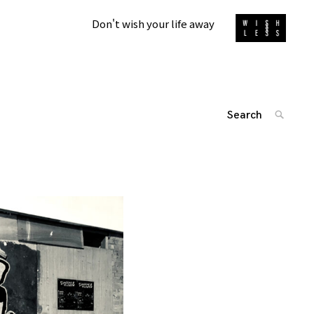
Don't wish your life away
Search
SEARC
for:
'