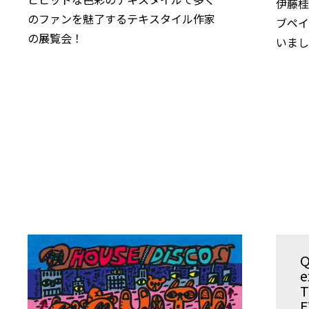
伊藤
のファンを魅了するテキスタイル作家
ブペイ
の展覧会！
いま
Q
e
T
E