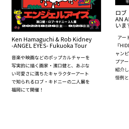
ロブ・
AN 
いま
アー
Ken Hamaguchi & Rob Kidney
-ANGEL EYES- Fukuoka Tour
『HI
ャンピ
音楽や映画などのポップカルチャーを
プアー
写実的に描く画家・濱口健と、あぶな
紹介
い可愛さに満ちたキャラクターアート
恒例
で知られるロブ・キドニーの二人展を
福岡にて開催！