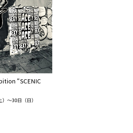
ibition “SCENIC
（土）～30日（日）