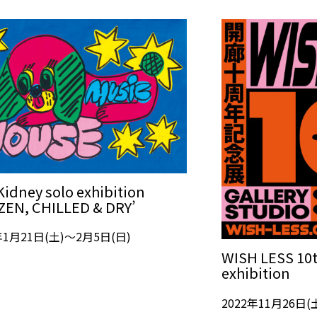
Kidney solo exhibition
ZEN, CHILLED & DRY’
年1月21日(土)～2月5日(日)
WISH LESS 10t
exhibition
2022年11月26日(