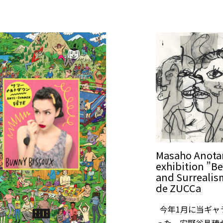
Masaho Anotan
exhibition ”B
and Surrealis
de ZUCCa
今年1月に当ギャ
った、安野谷昌穂