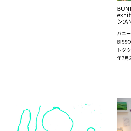
BUNN
exh
ン:AN
バニー
BISSO
トダウン
年7月2