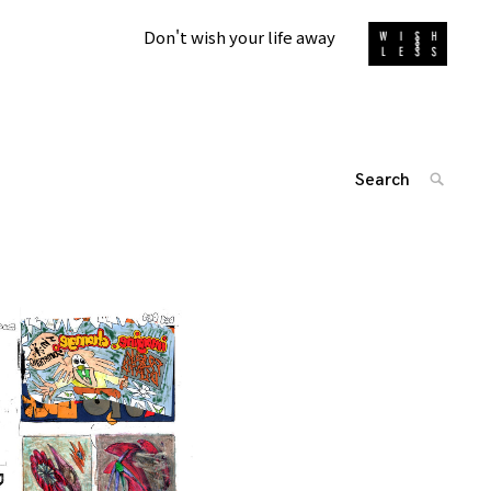
Don't wish your life away
Search
SEARC
for:
'