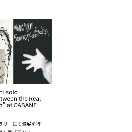
i solo
etween the Real
m” at CABANE
ラリーにて個展を行
が人気ブランド