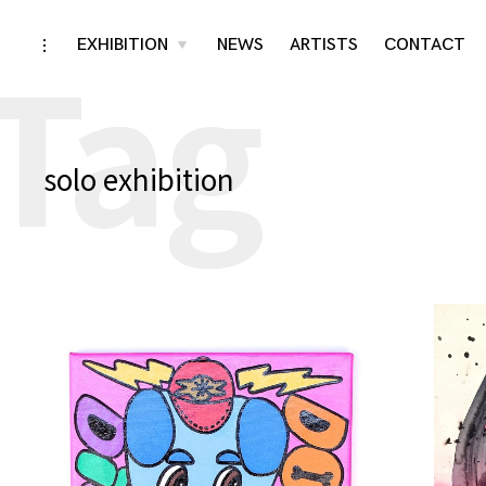
Tag
Skip
EXHIBITION
NEWS
ARTISTS
CONTACT
toggle
toggle
child
open/close
menu
to
sidebar
content
solo exhibition