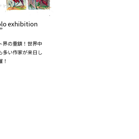
lo exhibition
”
ト界の重鎮！世界中
も多い作家が来日し
催！