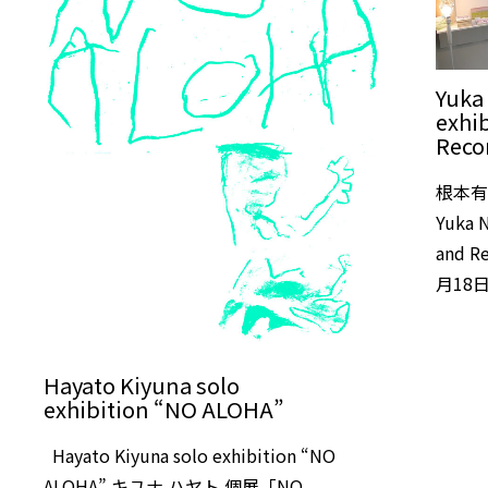
Yuka
exhi
Rec
根本有
Yuka N
and R
月18日
Hayato Kiyuna solo
exhibition “NO ALOHA”
Hayato Kiyuna solo exhibition “NO
ALOHA” キユナ ハヤト 個展「NO