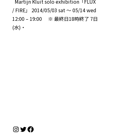
Martijn Kluit solo exhibition「FLUX
/ FIRE」 2014/05/03 sat 〜 05/14 wed
12:00 – 19:00 ※ 最終日18時終了 7日
(水)・
Instagram
Twitter
Facebook