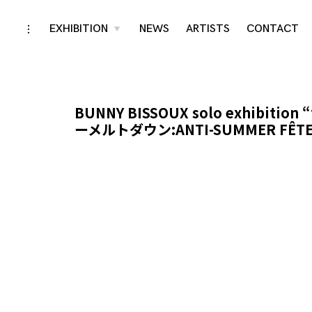
Skip
EXHIBITION
NEWS
ARTISTS
CONTACT
toggle
toggle
child
open/close
menu
to
sidebar
content
BUNNY BISSOUX solo exhibition
ーメルトダウン:ANTI-SUMMER FÊTE