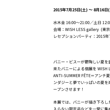
2015年7月25日(土) 〜 8月16日(
水木金 16:00〜21:00／土日 1
会場：WISH LESS gallery (
レセプションパーティ：2015年7月2
バニー・ビスー
が鬱陶しい夏を
来たバニーによる個展を WISH LE
ANTI-SUMMER FÊTE
ンダジーと夢でいっぱいの夏を
ープンさせます！
本展では、バニーが描き下ろし
入らない限定品などを一堂に集