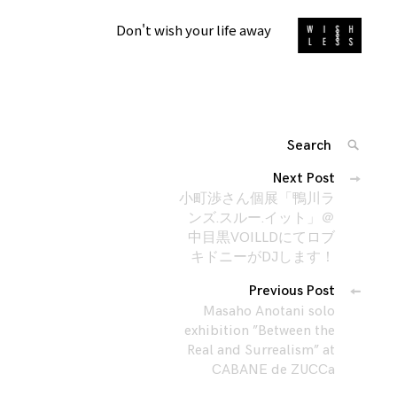
Don't wish your life away
Search
SEARC
for:
投
Next Post
'
稿
小町渉さん個展「鴨川ラ
ナ
ンズ.スルー.イット」＠
中目黒VOILLDにてロブ
ビ
キドニーがDJします！
ゲ
ー
Previous Post
シ
Masaho Anotani solo
exhibition ”Between the
ョ
Real and Surrealism” at
ン
CABANE de ZUCCa