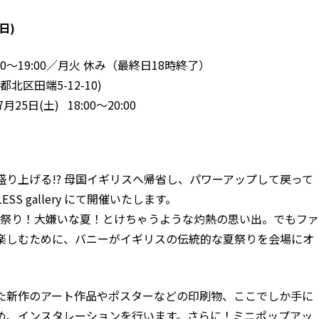
日)
2:00〜19:00／月火 休み（最終日18時終了）
東京都北区田端5-12-10)
5日(土) 18:00〜20:00
盛り上げる!? 母国イギリスへ帰省し、パワーアップして戻って
SS gallery にて開催いたします。
＝アンチ夏祭り！大嫌いな夏！とけちゃうような灼熱の思い出。でもファ
楽しむために、バニーがイギリスの伝統的な夏祭りを会場にオ
た新作のアート作品やポスターなどの印刷物、ここでしか手に
め、インスタレーションを行います。さらに！ミニポップアッ