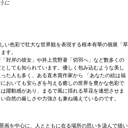
うに
ry では、優しい色彩で壮大な世界観を表現する根本有華の個展「草
します。
著「対岸の彼女」や井上荒野著「切羽へ」など数多くの
家としても知られています。優しく包み込むような美し
った人も多く、ある直木賞作家から 「あなたの絵は福
作においても安らぎを与える癒しの世界を豊かな色彩で
には躍動感があり、まるで風に揺れる草花を連想させま
しい自然の厳しさや力強さも兼ね備えているのです。
景画を中心に、人とともに在る場所の思いを汲んで描い