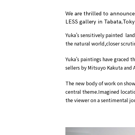
We are thrilled to announc
LESS gallery in Tabata,Toky
Yuka’s sensitively painted land
the natural world,closer scrut
Yuka’s paintings have graced 
sellers by Mitsuyo Kakuta and 
The new body of work on show 
central theme.Imagined locatio
the viewer on a sentimental jo