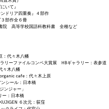
9回直木賞）
ばにいて』
サンドリア四重奏』４部作
ズ３部作全６冊
明治書院 高等学校国語科教科書 全種など
」亘：代々木八幡
リーファイルコンペ大賞展 HBギャラリー：表参道
：代々木八幡
rganic cafe：代々木上原
アンシール：日本橋
 ジンジャー」
ー：日本橋
UJIGEN ６次元：荻窪
ミックライフ：代官山