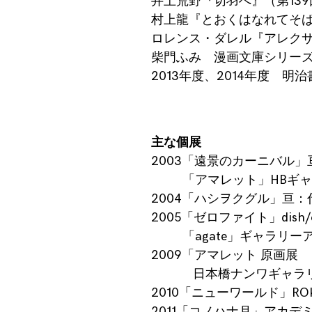
井上荒野『切羽へ』（第13
村上龍『とおくはなれてそ
ロレンス・ダレル『アレク
柴門ふみ 漫画文庫シリー
2013年度、2014年度 
主な個展
2003「遠景のカーニバル
「アマレット」HBギャラ
2004「ハシヲクグル」亘
2005「ゼロファイト」dish/o
「agate」ギャラリー
2009「アマレット 原画展
日本橋ナンワギャラリ
2010「ニューワールド」ROK
2011「コノハナ月」アカデ