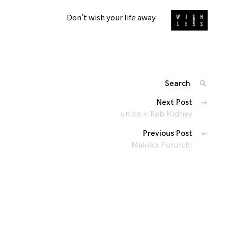
Don't wish your life away
Search
SEARC
for:
投
Next Post
'
稿
unico × Rob Kidney
ナ
Previous Post
ビ
Makiko Furuichi
ゲ
ー
シ
ョ
ン