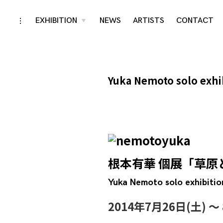
Skip
EXHIBITION
NEWS
ARTISTS
CONTACT
toggle
toggle
child
open/close
menu
to
sidebar
content
Yuka Nemoto solo exh
根本有華 個展「草原
Yuka Nemoto solo exhibitio
2014年7月26日(土) 〜