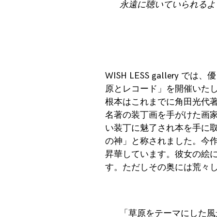
永遠に聴いていられるよ
WISH LESS galle
原とレコード」を開催いた
根本はこれまでに角田光代
名著の装丁画を手がけた画
い装丁に魅了され本を手に取
の神」と称されました。今
昇華しています。彼女の絵
す。ただしその奥には荒々
「草原をテーマにした風