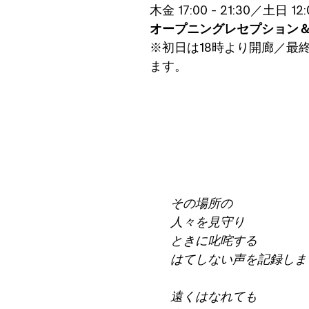
木金 17:00 – 21:30／土日 1
オープニングレセプション＆ライ
※初日は18時より開廊／最終日8
ます。
その場所の
人々を見守り
ときに叱咤する
はてしない声を記録しま
遠くはなれても