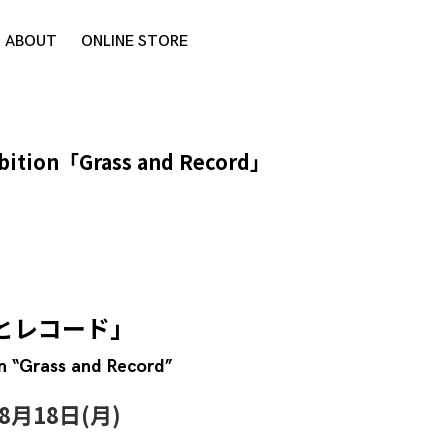
ABOUT
ONLINE STORE
ibition「Grass and Record」
とレコード」
n “Grass and Record”
 8月18日(月)