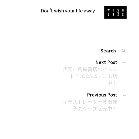
Don't wish your life away
Search
SEARC
for:
投
Next Post
'
稿
代官山蔦屋書店のイベン
ナ
ト「LOCALS」に出店
中！
ビ
ゲ
Previous Post
ー
イラストレーター波田佳
シ
子のグッズ販売中！
ョ
ン