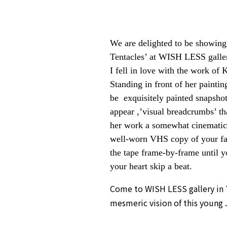
We are delighted to be showing 
Tentacles’ at WISH LESS galle
I fell in love with the work of 
Standing in front of her paintin
be exquisitely painted snapshots
appear ,’visual breadcrumbs’ th
her work a somewhat cinematic
well-worn VHS copy of your fav
the tape frame-by-frame until y
your heart skip a beat.
Come to WISH LESS gallery in T
mesmeric vision of this young 