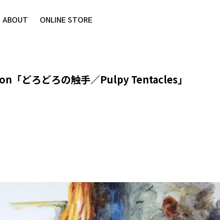
ABOUT
ONLINE STORE
ibition「どろどろの触手／Pulpy Tentacles」