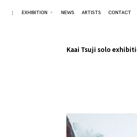
Skip
EXHIBITION
NEWS
ARTISTS
CONTACT
toggle
toggle
child
open/close
menu
to
sidebar
content
Kaai Tsuji solo exh