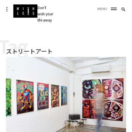
Skip
Don't
Searc
toggle
MENU
to
open/close
wish your
SEA
for:
sidebar
content
life away
'
Tag
ストリートアート