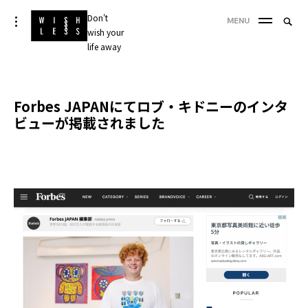
Skip
Don't
Searc
toggle
MENU
to
open/close
wish your
SEA
for:
sidebar
content
life away
'
Forbes JAPANにてロブ・キドニーのインタ
ビューが掲載されました