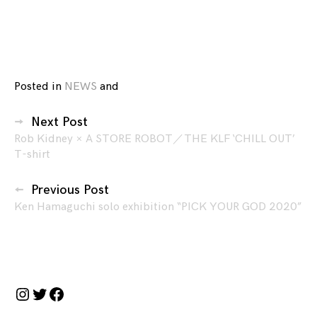
Posted in
NEWS
and
tagged
Forbes
投
Japan
,
Next Post
稿
Rob
Rob Kidney × A STORE ROBOT／THE KLF ‘CHILL OUT’
ナ
T-shirt
Kidney
,
ビ
ア
ー
ゲ
Previous Post
ト
,
Ken Hamaguchi solo exhibition “PICK YOUR GOD 2020”
ー
ス
シ
ト
ョ
リ
ン
ー
Instagram
Twitter
Facebook
ト
ア