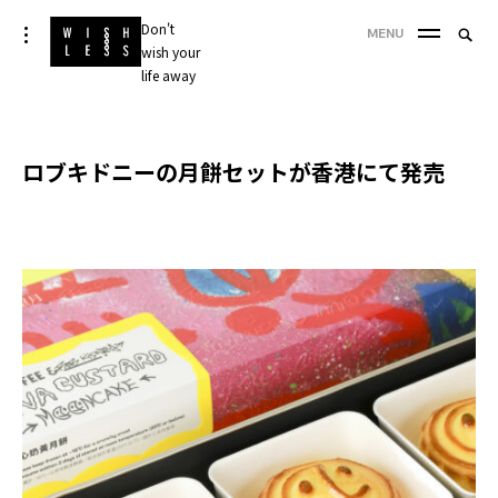
Skip
Don't
Searc
toggle
MENU
to
open/close
wish your
SEA
for:
sidebar
content
life away
'
ロブキドニーの月餅セットが香港にて発売