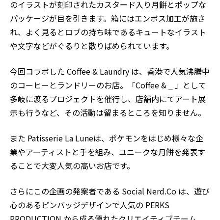
のイラストが刻印されたカスタード入り月餅とポップな
パッケージが目を引きます。箱にはエンボス加工が施さ
れ、よく見るとロブの持ち味であるキュートなイラスト
や文字などがぐるりと散りばめられています。
今回コラボした
Coffee & Laundry
は、香港で人気沸騰中
のコーヒーとランドリーのお店。「Coffee & _ 」として
多岐に渡るプロジェクトを催行し、店舗内にてアート展
示も行うなど、その活動は留まるところを知りません。
また
Patisserie La Lune
は、ポケモンをはじめ様々な企
業やアーティストと手を組み、ユニークな月餅を発表す
ることで大変人気の高いお店です。
さらにこの企画の発案者である
Social Nerd.Co
は、遊び
心のあるピンバッジデザインで人気の
PERKS
PRODUCTION
から成る優れたクリエイティブチーム。