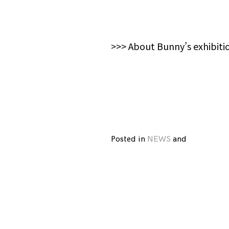
>>>
About Bunny’s exhibiti
Posted in
NEWS
and
tagged
6LVD
,
Bunny
Bissoux
,
exhibition
,
INTERVIE
WISH
LESS
,