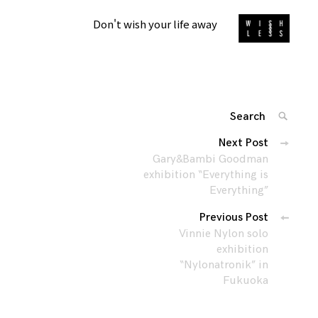
Don't wish your life away
Search
SEARC
for:
投
Next Post
'
稿
Gary&Bambi Goodman
ナ
exhibition “Everything is
Everything”
ビ
ゲ
Previous Post
ー
Vinnie Nylon solo
シ
exhibition
“Nylonatronik” in
ョ
Fukuoka
ン