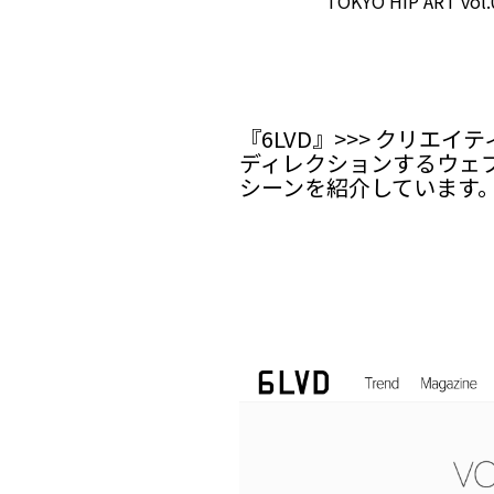
TOKYO HIP ART vol.
『
6LVD
』>>> クリエ
ディレクションするウェ
シーンを紹介しています