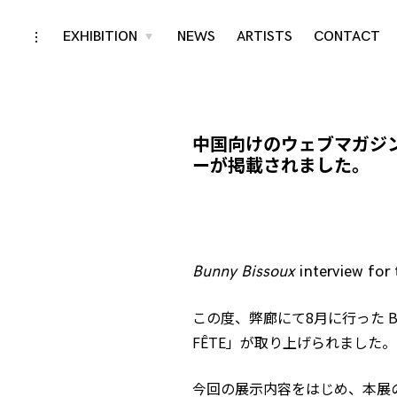
Skip
EXHIBITION
NEWS
ARTISTS
CONTACT
toggle
toggle
child
open/close
menu
to
sidebar
content
中国向けのウェブマガジン
ーが掲載されました。
Bunny Bissoux
interview for
この度、弊廊にて8月に行った
B
FÊTE
」が取り上げられました。
今回の展示内容をはじめ、本展