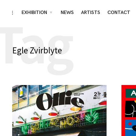
Tag
Skip
EXHIBITION
NEWS
ARTISTS
CONTACT
toggle
toggle
child
open/close
menu
to
sidebar
content
Egle Zvirblyte