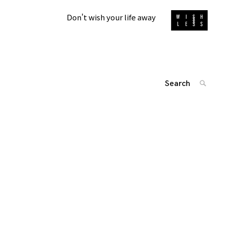
Don't wish your life away
Search
SEARC
for:
'