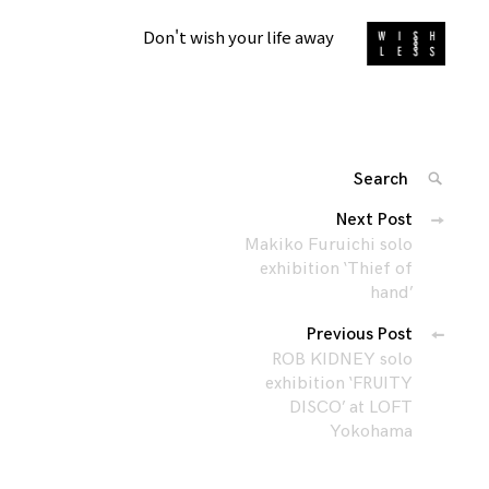
Don't wish your life away
Search
SEARC
for:
投
Next Post
'
稿
Makiko Furuichi solo
ナ
exhibition ‘Thief of
hand’
ビ
ゲ
Previous Post
ー
ROB KIDNEY solo
シ
exhibition ‘FRUITY
DISCO’ at LOFT
ョ
Yokohama
ン