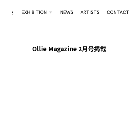
Skip
EXHIBITION
NEWS
ARTISTS
CONTACT
toggle
toggle
child
open/close
menu
to
sidebar
content
Ollie Magazine 2月号掲載