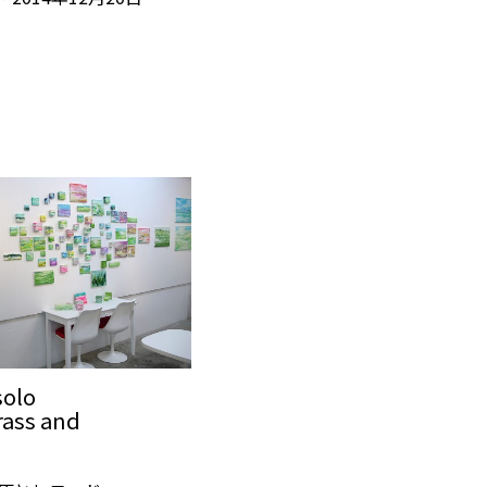
solo
rass and