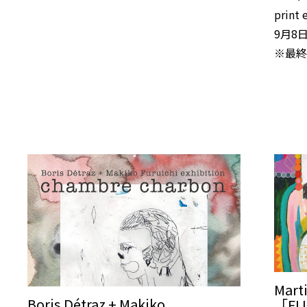
print
9月8日
※最終
Marti
Boris Détraz + Makiko
「FLU