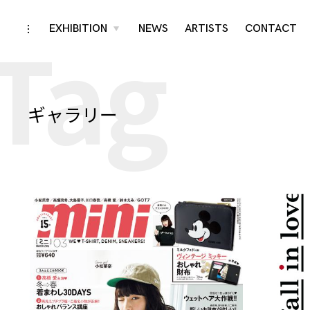
Tag
Skip
EXHIBITION
NEWS
ARTISTS
CONTACT
toggle
toggle
child
open/close
menu
to
sidebar
content
ギャラリー