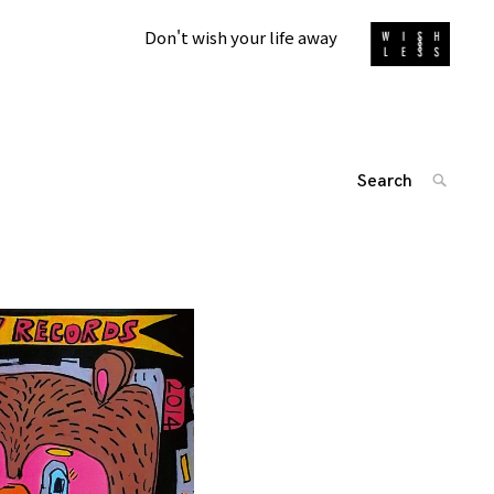
Don't wish your life away
Search
SEARC
for:
'