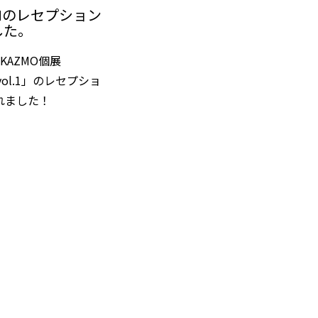
ERMのレセプション
した。
KAZMO個展
 vol.1」のレセプショ
れました！