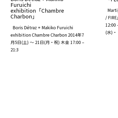
Furuichi
exhibition「Chambre
Marti
Charbon」
/ FIR
12:0
Boris Détraz + Makiko Furuichi
(水)・
exhibition Chambre Charbon 2014年7
月5日(土) ～ 21日(月・祝) 木金 17:00 –
21:3