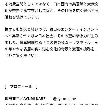
る消費空間としてではなく、日本固有の美意識と大衆文
化が交差する存在として捉え、その価値を広く発信する
活動を続けています。
性すらも娯楽と結びつけ、独自のエンターテインメント
へと昇華させてきた日本社会。その欲望の想像力が生み
出した、豪華絢爛なる「この世の楽園―ラブホテル」そ
の華やかな表層の奥に潜む文化的背景と変遷の痕跡を、
ぜひご覧ください。
[ プロフィール ]
那部亜弓／AYUMI NABE
@ayuminabe
千葉県出身在住。大学在学中、親の死をきっかけに廃墟