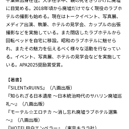
に目覚める。2018年頃から廃墟だけでなく現役のラブホ
テルの撮影も始める。現在はトークイベント、写真展、
メディア出演、執筆、ホテルの見学会、カップルの出張
撮影などを実施している。また閉店したラブホテルから
回転ベッドを自宅に移設。昭和のラブホテルに魅せら
れ、またその魅力を伝えるべく様々な活動を行なってい
る。イベント、写真展、ホテルの見学会などを実施して
いる。APA2025奨励賞受賞。
【著書】
『SILENTxRUINS』（八画出版）
『知られざる日本遺産 ～日本統治時代のサハリン廃墟巡
礼～』（八画出版）
『モーテル☆エロチカ ～消し忘れ廃墟ラブホテル選集
～』（八画出版）
『HOTEL目白エンペラー』（東京キララ社）