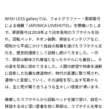
WISH LESS galleryでは、フォトグラファー・那部亜弓
による個展「JAPONICA LOVEHOTEL」を開催いたしま
す。那部亜弓は2018年より日本各地のラブホテルを訪
れ、回転ベッド、ネオン装飾、奇抜なインテリアなど、
昭和から平成にかけて独自の発展を遂げたラブホテル文
化を、歴史的遺産として記録し続けてきました。一方
で、那部は解体され廃墟となったホテルにも着目し、そ
の姿を写真に収めてきました。人間の欲望や快楽を過剰
に投影した壮麗な建造物が、時代の変遷に取り残され、
遺物へと変貌していく。その過程を写し出す写真から
は、生と死が隣り合うような生々しい感覚が漂います。
廃業したラブホテルから回転ベッドを譲り受け、自宅へ
移設するほど深い愛着を抱く那部は、ラブホテルを単な