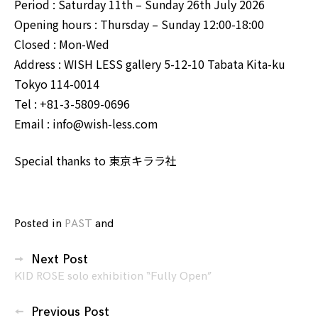
Period : Saturday 11th – Sunday 26th July 2026
Opening hours : Thursday – Sunday 12:00-18:00
Closed : Mon-Wed
Address : WISH LESS gallery 5-12-10 Tabata Kita-ku
Tokyo 114-0014
Tel : +81-3-5809-0696
Email :
info@wish-less.com
Special thanks to
東京キララ社
Posted in
PAST
and
tagged
AYUMI
投
NABE
,
Next Post
稿
JAPONICA
KID ROSE solo exhibition “Fully Open”
ナ
LOVEHOTEL
,
ビ
LOVE
Previous Post