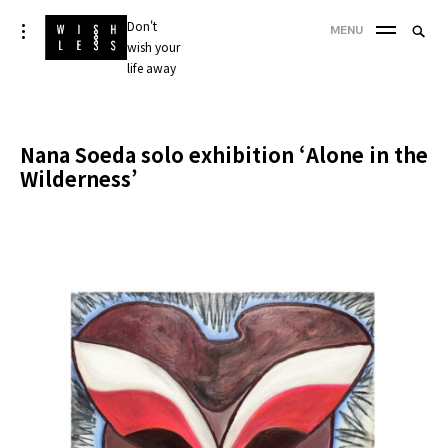
Skip
Don't
Searc
toggle
MENU
to
open/close
wish your
SEA
for:
sidebar
content
life away
'
Nana Soeda solo exhibition ‘Alone in the
Wilderness’