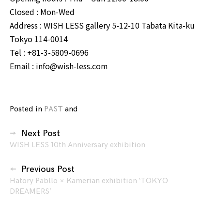
Closed : Mon-Wed
Address : WISH LESS gallery 5-12-10 Tabata Kita-ku
Tokyo 114-0014
Tel : +81-3-5809-0696
Email : info@wish-less.com
Posted in
PAST
and
tagged
NANA
投
SOEDA
,
Next Post
稿
WISH
WISH LESS 10th Anniversary exhibition
ナ
LESS
,
ビ
添
Previous Post
田
ゲ
Hatory Pabllo × Kamerian exhibition ‘TOKYO
奈
DREAMERS’
ー
那
,
シ
荒