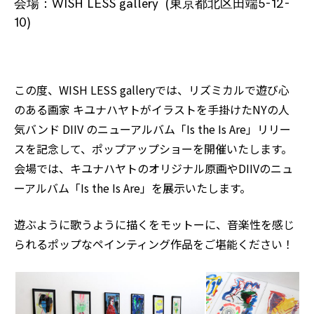
会場：WISH LESS gallery (
東京都北区田端5-12-
10
)
この度、WISH LESS galleryでは、リズミカルで遊び心
のある画家
キユナハヤト
がイラストを手掛けたNYの人
気バンド
DIIV
のニューアルバム「Is the Is Are」リリー
スを記念して、ポップアップショーを開催いたします。
会場では、キユナハヤトのオリジナル原画やDIIVのニュ
ーアルバム「Is the Is Are」を展示いたします。
遊ぶように歌うように描くをモットーに、音楽性を感じ
られるポップなペインティング作品をご堪能ください！