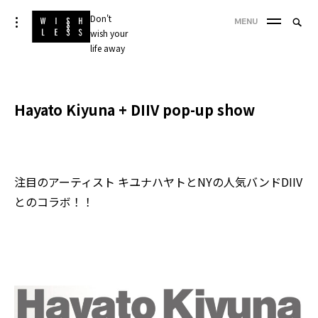
Skip
Don't
Searc
toggle
MENU
to
open/close
wish your
SEA
for:
sidebar
content
life away
'
Hayato Kiyuna + DIIV pop-up show
注目のアーティスト キユナハヤトとNYの人気バンドDIIV
とのコラボ！！