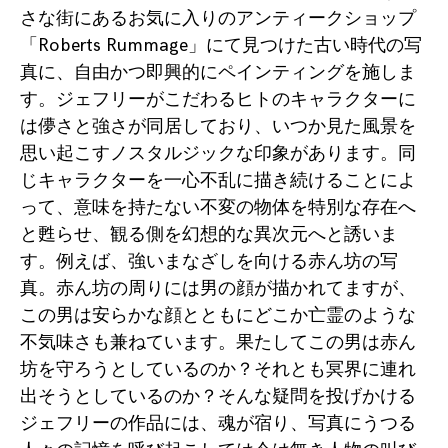
さな街にあるお気に入りのアンティークショップ
「Roberts Rummage」にて見つけた古い時代の写
真に、自由かつ即興的にペインティングを施しま
す。ジェフリーがこだわるヒトのキャラクターに
は儚さと強さが同居しており、いつか見た風景を
思い起こすノスタルジックな印象があります。同
じキャラクターを一心不乱に描き続けることによ
って、意味を持たない不変の物体を特別な存在へ
と甦らせ、観る側を幻想的な異次元へと誘いま
す。例えば、強いまなざしを向ける赤ん坊の写
真。赤ん坊の周りには男の顔が描かれてますが、
この男は安らかな顔とともにどこか亡霊のような
不気味さも兼ねています。果たしてこの男は赤ん
坊を守ろうとしているのか？それとも冥界に連れ
出そうとしているのか？そんな疑問を投げかける
ジェフリーの作品には、魂が宿り、写真にうつる