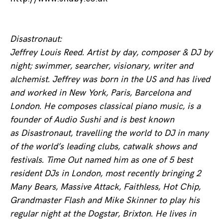
Disastronaut:
Jeffrey Louis Reed. Artist by day, composer & DJ by
night; swimmer, searcher, visionary, writer and
alchemist. Jeffrey was born in the US and has lived
and worked in New York, Paris, Barcelona and
London. He composes classical piano music, is a
founder of Audio Sushi and is best known
as Disastronaut, travelling the world to DJ in many
of the world’s leading clubs, catwalk shows and
festivals. Time Out named him as one of 5 best
resident DJs in London, most recently bringing 2
Many Bears, Massive Attack, Faithless, Hot Chip,
Grandmaster Flash and Mike Skinner to play his
regular night at the Dogstar, Brixton. He lives in