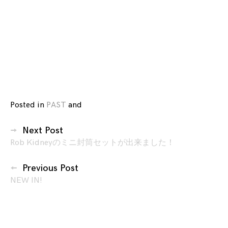
Posted in
PAST
and
tagged
2
投
Many
Next Post
稿
Bears
,
Rob Kidneyのミニ封筒セットが出来ました！
ナ
Andy
ビ
Warhol
,
Previous Post
Audio
ゲ
NEW IN!
Sushi
,
ー
Busby
シ
Berkeley
,
ョ
Disastronaut
,