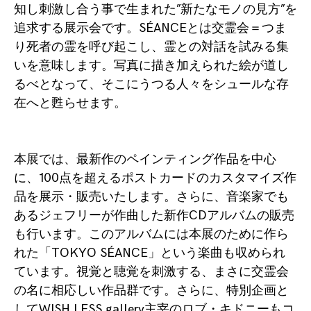
知し刺激し合う事で生まれた”新たなモノの見方”を
追求する展示会です。SÉANCEとは交霊会＝つま
り死者の霊を呼び起こし、霊との対話を試みる集
いを意味します。写真に描き加えられた絵が道し
るべとなって、そこにうつる人々をシュールな存
在へと甦らせます。
本展では、最新作のペインティング作品を中心
に、100点を超えるポストカードのカスタマイズ作
品を展示・販売いたします。さらに、音楽家でも
あるジェフリーが作曲した新作CDアルバムの販売
も行います。このアルバムには本展のために作ら
れた「TOKYO SÉANCE」という楽曲も収められ
ています。視覚と聴覚を刺激する、まさに交霊会
の名に相応しい作品群です。さらに、特別企画と
してWISH LESS gallery主宰のロブ・キドニーもコ