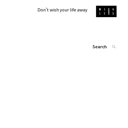
Don't wish your life away
Search
SEARC
for:
'