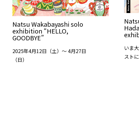
Nats
Natsu Wakabayashi solo
Hada
exhibition “HELLO,
exhi
GOODBYE”
いま大
2025年4月12日（土）～ 4月27日
ストに
（日）