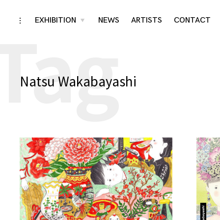
Tag
Skip
EXHIBITION
NEWS
ARTISTS
CONTACT
toggle
toggle
child
open/close
menu
to
sidebar
content
Natsu Wakabayashi