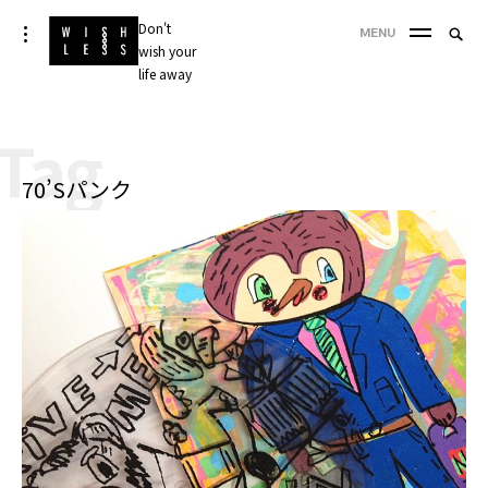
Skip
Don't
Searc
toggle
MENU
to
open/close
wish your
SEA
for:
sidebar
content
life away
'
Tag
70’Sパンク