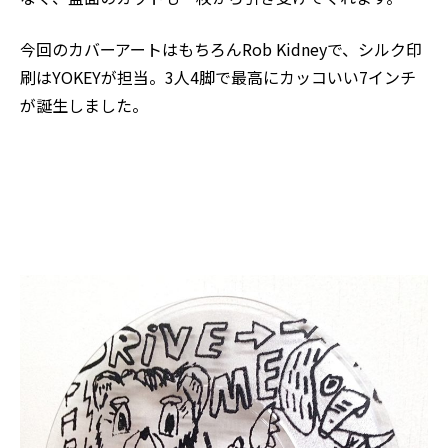
今回のカバーアートはもちろん
Rob Kidney
で、シルク印
刷は
YOKEY
が担当。3人4脚で最高にカッコいい7インチ
が誕生しました。