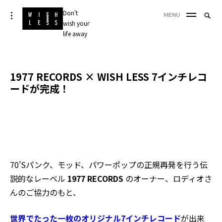
Skip
Don't
Searc
toggle
MENU
to
open/close
wish your
SEA
for:
sidebar
content
life away
'
1977 RECORDS × WISH LESS 7インチレコ
ードが完成！
70’Sパンク、モッド、パワーポップの正規再発を行う伝
説的なレーベル
1977 RECORDS
のオーナー、ロディオさ
んのご協力のもと、
世界でたった一枚のオリジナル7インチレコード
が出来