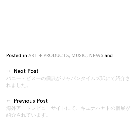
Posted in
ART + PRODUCTS
,
MUSIC
,
NEWS
and
tagged
1977
,
投
1977
Next Post
稿
RECORDS
,
バニー・ビスーの個展がジャパンタイムズ紙にて紹介さ
ナ
れました。
70’S
ビ
パ
ン
ゲ
Previous Post
ク
,
海外アートレビューサイトにて、キユナハヤトの個展が
ー
紹介されています。
7inch
,
シ
7
ョ
イ
ン
ン