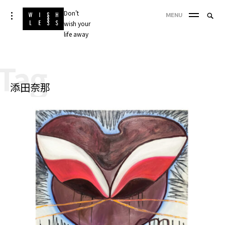
Skip
Don't
Searc
toggle
MENU
to
open/close
wish your
SEA
for:
sidebar
content
life away
'
Tag
添田奈那