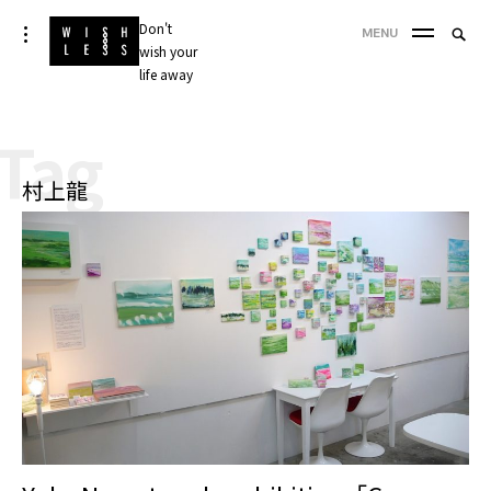
Skip
Don't
Searc
toggle
MENU
to
open/close
wish your
SEA
for:
sidebar
content
life away
'
Tag
村上龍