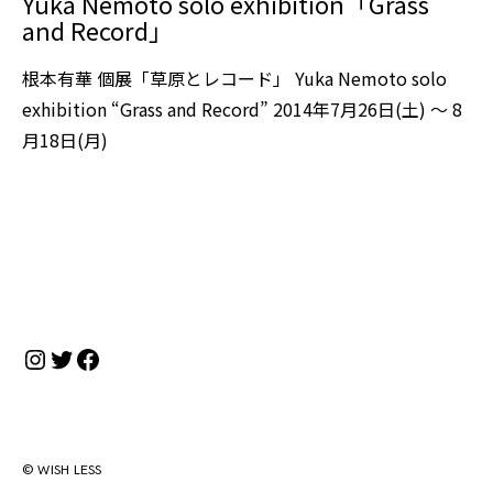
Yuka Nemoto solo exhibition「Grass
and Record」
根本有華 個展「草原とレコード」 Yuka Nemoto solo
exhibition “Grass and Record” 2014年7月26日(土) 〜 8
月18日(月)
Instagram
Twitter
Facebook
© WISH LESS