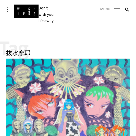
Skip
Don't
Searc
toggle
MENU
to
open/close
wish your
SEA
for:
sidebar
content
life away
'
Tag
抜水摩耶