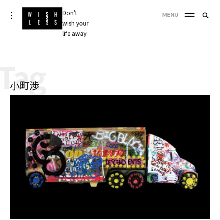
Skip
Don't
Searc
toggle
MENU
to
open/close
wish your
SEA
for:
sidebar
content
life away
'
Tag
小町渉