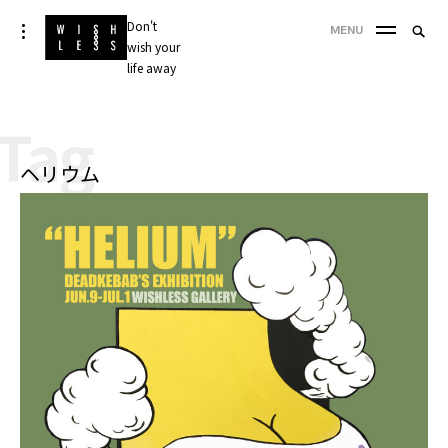
Skip
Don't
Searc
toggle
MENU
to
open/close
wish your
SEA
for:
sidebar
content
life away
'
Tag
ヘリウム