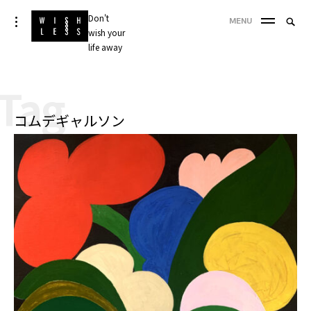
Skip
Don't
Searc
toggle
MENU
to
open/close
wish your
SEA
for:
sidebar
content
life away
'
Tag
コムデギャルソン