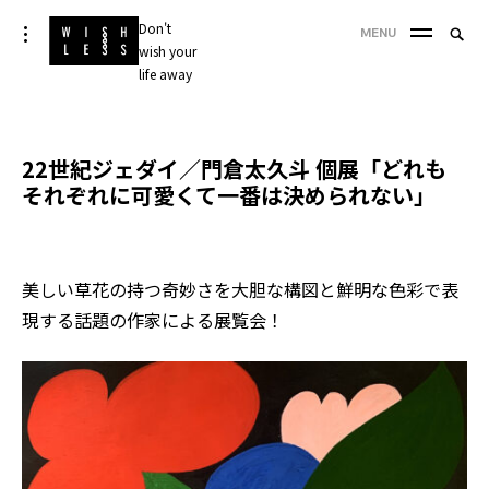
Skip
Don't
Searc
toggle
MENU
to
open/close
wish your
SEA
for:
sidebar
content
life away
'
22世紀ジェダイ／門倉太久斗 個展「どれも
それぞれに可愛くて一番は決められない」
美しい草花の持つ奇妙さを大胆な構図と鮮明な色彩で表
現する話題の作家による展覧会！