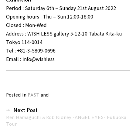
Period : Saturday 6th – Sunday 21st August 2022
Opening hours : Thu – Sun 12:00-18:00
Closed : Mon-Wed
Address : WISH LESS gallery 5-12-10 Tabata Kita-ku
Tokyo 114-0014
Tel : +81-3-5809-0696
Email : info@wishless
Posted in
PAST
and
tagged
22nd
投
century
Next Post
稿
Jedi
,
Ken Hamaguchi & Rob Kidney -ANGEL EYES- Fukuoka
ナ
Tour
22
ビ
世