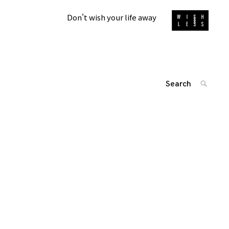
Don't wish your life away
Search
SEARC
for:
'