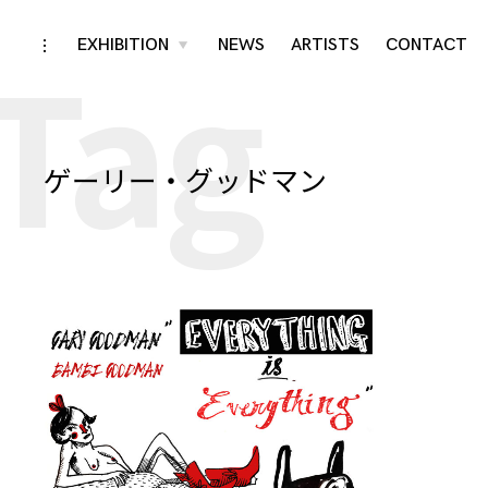
Tag
Skip
EXHIBITION
NEWS
ARTISTS
CONTACT
toggle
toggle
child
open/close
menu
to
sidebar
content
ゲーリー・グッドマン