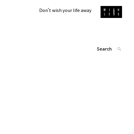
Don't wish your life away
Search
SEARC
for:
'