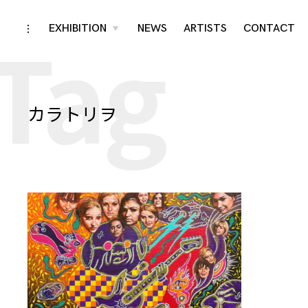
Tag
Skip
EXHIBITION
NEWS
ARTISTS
CONTACT
toggle
toggle
child
open/close
menu
to
sidebar
content
カラトリヲ