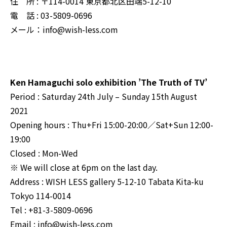
住 所 : 〒114-0014 東京都北区田端5-12-10
電 話 : 03-5809-0696
メール：info@wish-less.com
Ken Hamaguchi solo exhibition ’The Truth of TV’
Period : Saturday 24th July – Sunday 15th August
2021
Opening hours : Thu+Fri 15:00-20:00／Sat+Sun 12:00-
19:00
Closed : Mon-Wed
※ We will close at 6pm on the last day.
Address : WISH LESS gallery 5-12-10 Tabata Kita-ku
Tokyo 114-0014
Tel : +81-3-5809-0696
Email : info@wish-less.com