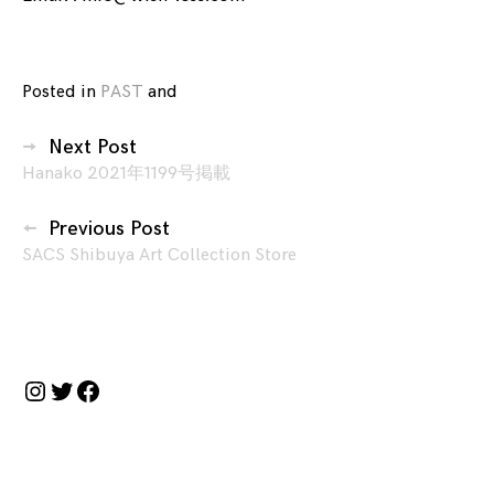
Posted in
PAST
and
tagged
Ken
投
Hamaguchi
,
Next Post
稿
The
Hanako 2021年1199号掲載
ナ
Truth
ビ
of
Previous Post
TV
,
ゲ
SACS Shibuya Art Collection Store
多
ー
分、
シ
テ
ョ
レ
ン
ビ
Instagram
Twitter
Facebook
の
は
ら
わ