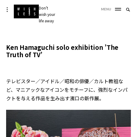
Skip
Don't
Searc
toggle
MENU
to
open/close
wish your
SEA
for:
sidebar
content
life away
'
Ken Hamaguchi solo exhibition ’The
Truth of TV’
テレビスター／アイドル／昭和の俳優／カルト教祖な
ど、マニアックなアイコンをモチーフに、強烈なインパ
クトを与える作品を生み出す濱口の新作展。