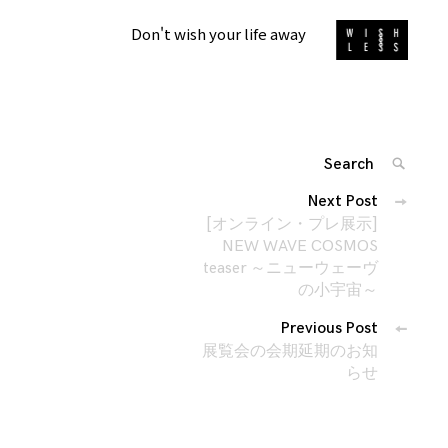
Don't wish your life away
Search
SEARC
for:
投
Next Post
'
稿
[オンライン・プレ展示]
ナ
NEW WAVE COSMOS
teaser ～ニューウェーヴ
ビ
の小宇宙～
ゲ
ー
Previous Post
シ
展覧会の会期延期のお知
らせ
ョ
ン