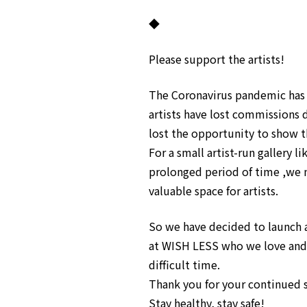
◆
Please support the artists!
The Coronavirus pandemic has a
artists have lost commissions d
lost the opportunity to show th
For a small artist-run gallery l
prolonged period of time ,we m
valuable space for artists.
So we have decided to launch a
at WISH LESS who we love and 
difficult time.
Thank you for your continued su
Stay healthy, stay safe!