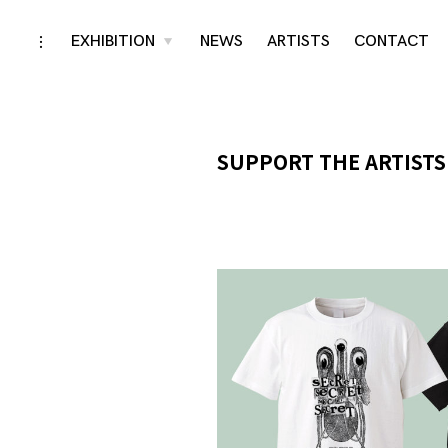
Skip
EXHIBITION
NEWS
ARTISTS
CONTACT
toggle
toggle
child
open/close
menu
to
sidebar
content
SUPPORT THE ARTISTS 