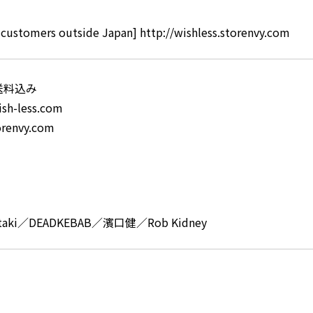
customers outside Japan]
http://wishless.storenvy.com
）送料込み
ish-less.com
torenvy.com
taki／DEADKEBAB／濱口健／Rob Kidney