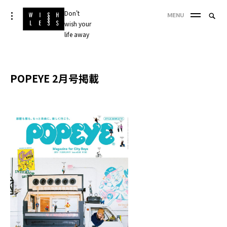
Skip
Don't
Searc
toggle
MENU
to
open/close
wish your
SEA
for:
sidebar
content
life away
'
POPEYE 2月号掲載