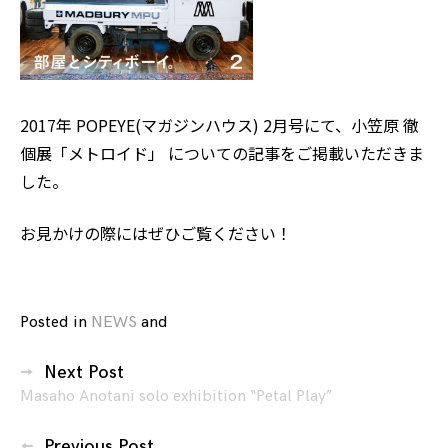
2017年 POPEYE(マガジンハウス) 2月号にて、
小笠原 徹
個展「メトロイド」
についての記事をご掲載いただきま
した。
お見かけの際にはぜひご覧ください！
Posted in
NEWS
and
tagged
magazine
,
投
Metroid
,
Next Post
稿
POPEYE
,
Masaho Anotani solo exhibition “Petal Play”
ナ
Toru
Ogasawara
,
Previous Post