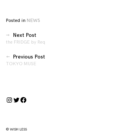
Posted in
NEWS
投
Next Post
稿
the FRIDGE by Req
ナ
ビ
Previous Post
ゲ
TOKYO MUSE
ー
シ
ョ
ン
Instagram
Twitter
Facebook
© WISH LESS