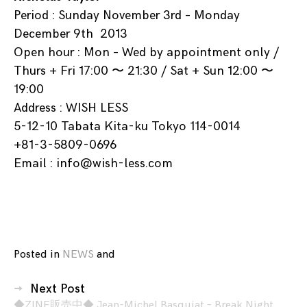
Period : Sunday November 3rd – Monday
December 9th 2013
Open hour : Mon – Wed by appointment only /
Thurs + Fri 17:00 〜 21:30 / Sat + Sun 12:00 〜
19:00
Address :
WISH LESS
5-12-10 Tabata Kita-ku Tokyo 114-0014
+81-3-5809-0696
Email :
info@wish-less.com
Posted in
NEWS
and
tagged
Break
投
Night
Next Post
稿
Portraits
,
◆ZINE販売中◆ Jean-Michel Basquiat – Break Night