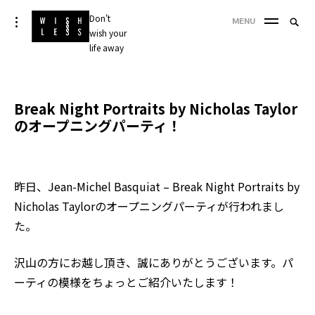
Skip
Don't
Searc
toggle
MENU
to
open/close
wish your
SEA
for:
sidebar
content
life away
'
Break Night Portraits by Nicholas Taylor
のオープニングパーティ！
昨日、
Jean-Michel Basquiat – Break Night Portraits by
Nicholas Taylor
のオープニングパーティが行われまし
た。
沢山の方にお越し頂き、誠にありがとうございます。
パ
ーティの模様をちょっとご紹介いたします！