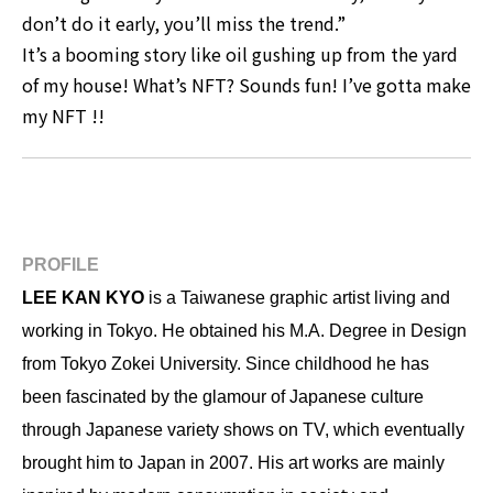
don’t do it early, you’ll miss the trend.”
It’s a booming story like oil gushing up from the yard
of my house! What’s NFT? Sounds fun! I’ve gotta make
my NFT !!
PROFILE
LEE KAN KYO
is a Taiwanese graphic artist living and
working in Tokyo. He obtained his M.A. Degree in Design
from Tokyo Zokei University. Since childhood he has
been fascinated by the glamour of Japanese culture
through Japanese variety shows on TV, which eventually
brought him to Japan in 2007. His art works are mainly