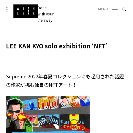
Skip
Don't
Searc
toggle
MENU
to
open/close
wish your
SEA
for:
sidebar
content
life away
'
LEE KAN KYO solo exhibition ‘NFT’
Supreme 2022年春夏コレクションにも起用された話題
の作家が挑む独自のNFTアート！