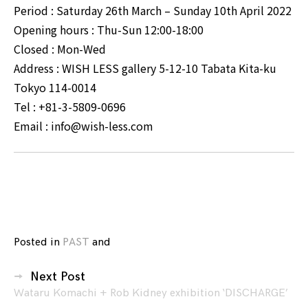
Period : Saturday 26th March – Sunday 10th April 2022
Opening hours : Thu-Sun 12:00-18:00
Closed : Mon-Wed
Address : WISH LESS gallery 5-12-10 Tabata Kita-ku
Tokyo 114-0014
Tel : +81-3-5809-0696
Email : info@wish-less.com
Posted in
PAST
and
tagged
1_WALL
,
投
LEE
Next Post
稿
KAN
Wataru Komachi + Rob Kidney exhibition ‘DISCHARGE’