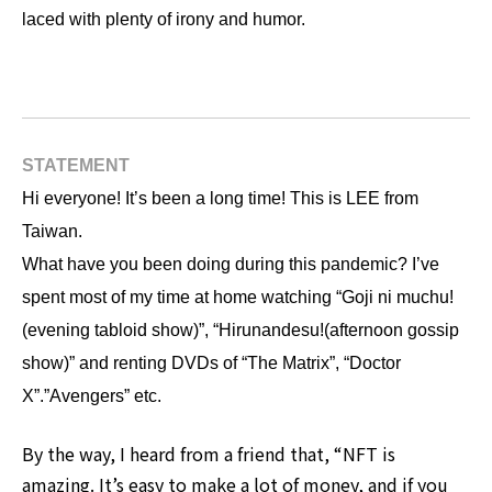
laced with plenty of irony and humor.
STATEMENT
Hi everyone! It’s been a long time!
This is LEE from
Taiwan.
What have you been doing during this pandemic? I’ve
spent most of my time at home watching “Goji ni muchu!
(evening tabloid show)”,
“Hirunandesu!(afternoon gossip
show)” and renting DVDs of
“The Matrix”, “Doctor
X”.”Avengers” etc.
By the way, I heard from a friend that, “NFT is
amazing. It’s easy to make a lot of money, and if you