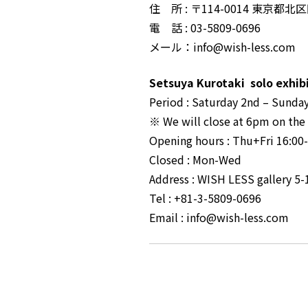
住 所 : 〒114-0014 東京都北区
電 話 : 03-5809-0696
メール：info@wish-less.com
Setsuya Kurotaki solo exhib
Period : Saturday 2nd – Sund
※ We will close at 6pm on the 
Opening hours : Thu+Fri 16:0
Closed : Mon-Wed
Address : WISH LESS gallery 5
Tel : +81-3-5809-0696
Email : info@wish-less.com