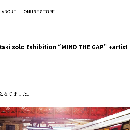
ABOUT
ONLINE STORE
ki solo Exhibition “MIND THE GAP” +artist
席となりました。