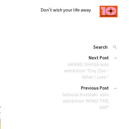
Don't wish your life away
Search
SEARC
for:
投
Next Post
'
稿
AKANE ISHIGA solo
ナ
exhibition ‘Tiny Zoo -
What I Love-’
ビ
ゲ
Previous Post
ー
Setsuya Kurotaki solo
シ
exhibition ‘MIND THE
GAP’
ョ
ン