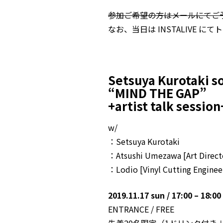
参加ご希望の方はメールにてご
なお、当日は
INSTALIVE
にてト
Setsuya Kurotaki so
“MIND THE GAP”
+artist talk session
w/
：Setsuya Kurotaki
：Atsushi Umezawa [Art Direc
：Lodio [Vinyl Cutting Engine
2019.11.17 sun / 17:00 – 18:00
ENTRANCE / FREE