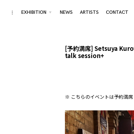
Skip
EXHIBITION
NEWS
ARTISTS
CONTACT
toggle
toggle
child
open/close
menu
to
sidebar
content
[予約満席] Setsuya Kurota
talk session+
※ こちらのイベントは予約満