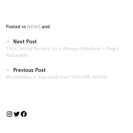
Posted in
NEWS
and
tagged
exhibition
,
投
KEIJI
Next Post
稿
ITO
,
TALK SHOW by Keiji Ito + Masaya Nakahara + Magic
ナ
Kobayashi
LIVE
ビ
PAINTING
,
Masaya
ゲ
Previous Post
Nakahara
,
Mumbleboy + Kao exhibition ‘YOU ARE INSIDE’
ー
ROMANCE
シ
～
ョ
LOVE
ン
COMPOST
Instagram
Twitter
Facebook
DUB
～
,
WISH