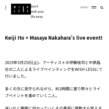
Skip
Don't
Searc
toggle
MENU
to
open/close
wish your
SEA
for:
sidebar
content
life away
'
Keiji Ito + Masaya Nakahara’s live event!
2019年5月25日(土)、アーティストの伊藤桂司と中原昌
也の二人によるライブペインティングをWISH LESSにて
行いました。
多くの方に見守られながら、約2時間に渡り黙々とライ
ブペイントを進めていく二人。
迷いなく画面に向かっていくその勇姿に感動すら覚えま