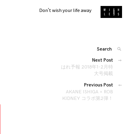
Don't wish your life away
Search
SEARC
for:
投
Next Post
'
稿
はれ予報 2018年1-2月特
ナ
大号掲載
ビ
Previous Post
ゲ
AKANE ISHIGA × ROB
ー
KIDNEY コラボ第2弾！
シ
ョ
ン