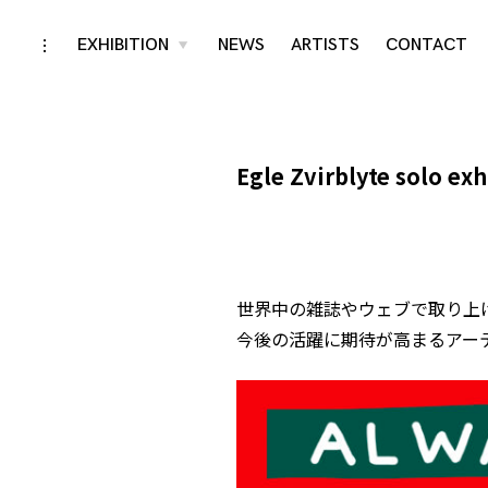
Skip
EXHIBITION
NEWS
ARTISTS
CONTACT
toggle
toggle
child
open/close
menu
to
sidebar
content
Egle Zvirblyte solo exh
世界中の雑誌やウェブで取り上
今後の活躍に期待が高まるアー