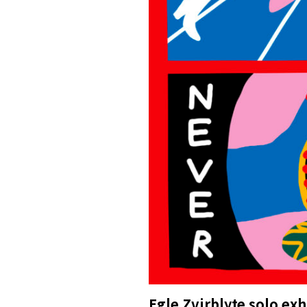
Egle Zvirblyte solo exh