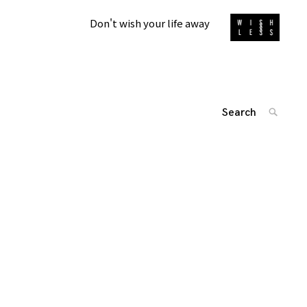
Don't wish your life away
Search
SEARC
for:
'