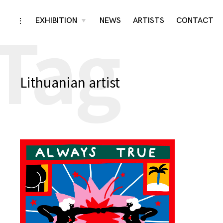
Tag
Skip
EXHIBITION
NEWS
ARTISTS
CONTACT
toggle
toggle
child
open/close
menu
to
sidebar
content
Lithuanian artist