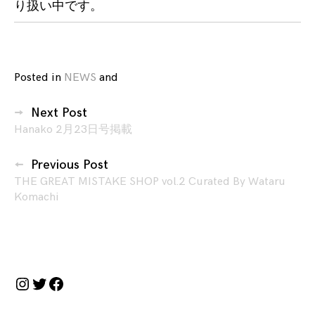
り扱い中です。
Posted in
NEWS
and
tagged
art
,
投
design
,
Next Post
稿
FASHION
,
Hanako 2月23日号掲載
ナ
king
ビ
kong
Previous Post
magazine
,
ゲ
THE GREAT MISTAKE SHOP vol.2 Curated By Wataru
model
,
Komachi
ー
Rebecca
シ
U
,
ョ
Rob
ン
Kidney
,
Instagram
Twitter
Facebook
web
,
WONDIMENSION