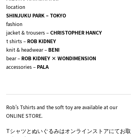
location
SHINJUKU PARK – TOKYO
fashion
jacket & trousers –
CHRISTOPHER HANCY
t shirts –
ROB KIDNEY
knit & headwear –
BENI
bear –
ROB KIDNEY
×
WONDIMENSION
accessories –
PALA
Rob’s Tshirts and the soft toy are available at our
ONLINE STORE.
Tシャツとぬいぐるみは
オンラインストア
にてお取