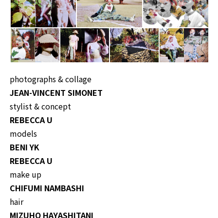
photographs & collage
JEAN-VINCENT SIMONET
stylist & concept
REBECCA U
models
BENI YK
REBECCA U
make up
CHIFUMI NAMBASHI
hair
MIZUHO HAYASHITANI