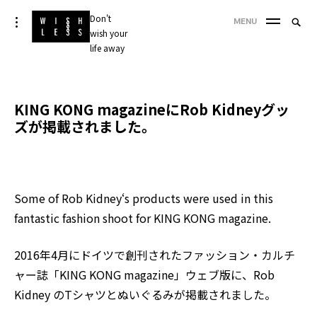
Skip
Don't
Searc
toggle
MENU
to
open/close
wish your
SEA
for:
sidebar
content
life away
'
KING KONG magazineにRob Kidneyグッ
ズが掲載されました。
Some of
Rob Kidney
‘s products were used in this
fantastic fashion shoot for
KING KONG magazine
.
2016年4月にドイツで創刊されたファッション・カルチ
ャー誌「
KING KONG magazine
」ウェブ版に、
Rob
Kidney
のTシャツとぬいぐるみが掲載されました。