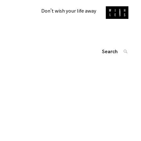
Don't wish your life away
Search
SEARC
for:
'