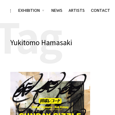
Tag
Skip
EXHIBITION
NEWS
ARTISTS
CONTACT
toggle
toggle
child
open/close
menu
to
sidebar
content
Yukitomo Hamasaki