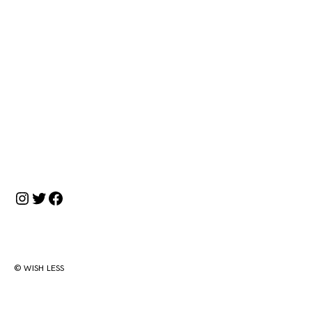
Instagram
Twitter
Facebook
© WISH LESS