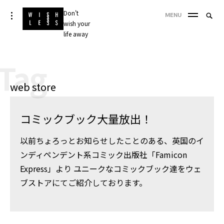
Skip
Don't
Searc
toggle
MENU
to
open/close
wish your
SEA
for:
sidebar
content
life away
'
Tag
web store
コミックブック大量放出！
以前ちょろっとお知らせしたことのある、英国のイ
ンディペンデント系コミック出版社「Famicon
Express」より ユニークなコミックブック達をウェ
ブストアにてご紹介しております。