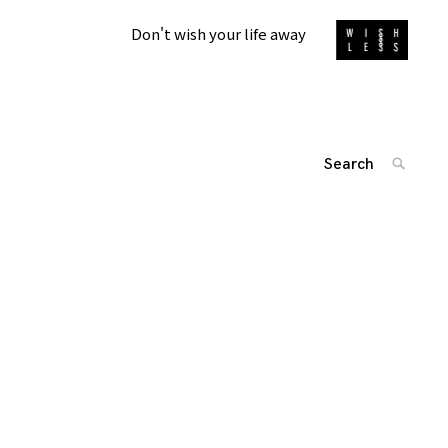
Don't wish your life away
Search
SEARC
for:
'