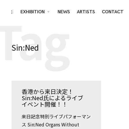
Tag
Skip
EXHIBITION
NEWS
ARTISTS
CONTACT
toggle
toggle
child
open/close
menu
to
sidebar
content
Sin:Ned
香港から来日決定！
Sin:Ned氏によるライブ
イベント開催！！
来日記念特別ライブパフォーマン
ス Sin:Ned Organs Without