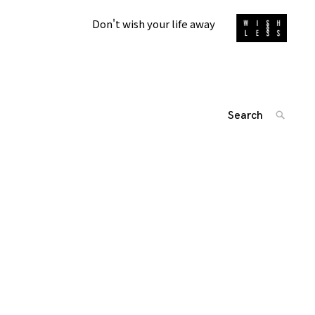
Don't wish your life away
Search
SEARC
for:
'