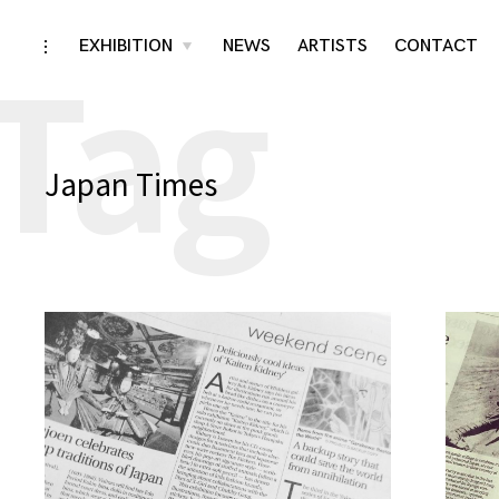
Tag
Skip
EXHIBITION
NEWS
ARTISTS
CONTACT
toggle
toggle
child
open/close
menu
to
sidebar
content
Japan Times