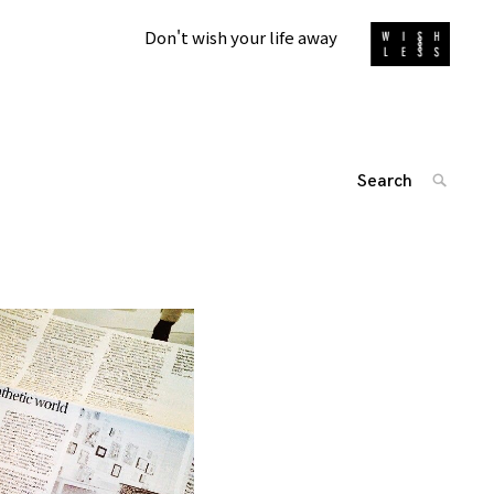
Don't wish your life away
Search
SEARC
for:
'