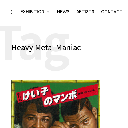
Tag
Skip
EXHIBITION
NEWS
ARTISTS
CONTACT
toggle
toggle
child
open/close
menu
to
sidebar
content
Heavy Metal Maniac