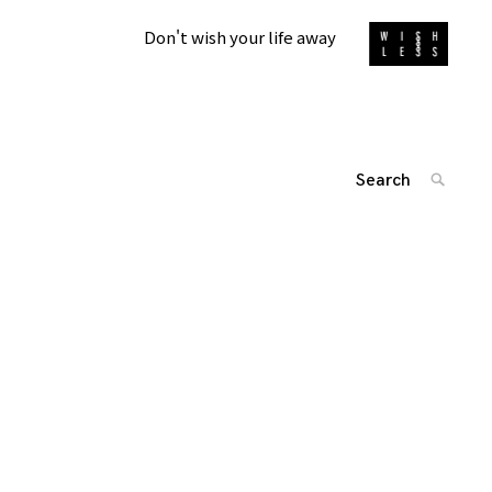
Don't wish your life away
Search
SEARC
for:
'