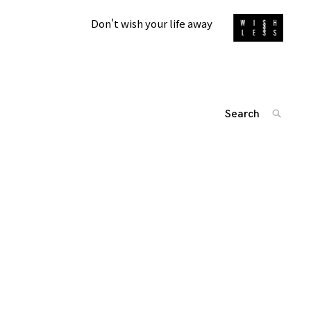
Don't wish your life away
Search
SEARC
for:
'