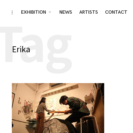
Tag
Skip
EXHIBITION
NEWS
ARTISTS
CONTACT
toggle
toggle
child
open/close
menu
to
sidebar
content
Erika