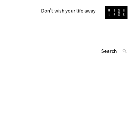
Don't wish your life away
Search
SEARC
for:
'