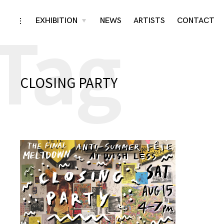
Tag
Skip
EXHIBITION
NEWS
ARTISTS
CONTACT
toggle
toggle
child
open/close
menu
to
sidebar
content
CLOSING PARTY