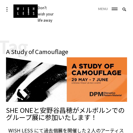
Skip
Don't
Searc
toggle
MENU
to
open/close
wish your
SEA
for:
sidebar
content
life away
'
Tag
A Study of Camouflage
SHE ONEと安野谷昌穂がメルボルンでの
グループ展に参加いたします！
WISH LESS にて過去個展を開催した２人のアーティス