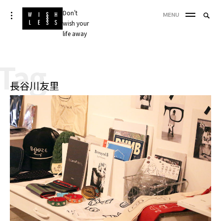
Skip
Don't
Searc
toggle
MENU
to
open/close
wish your
SEA
for:
sidebar
content
life away
'
Tag
長谷川友里