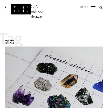
Skip
Don't
Searc
toggle
MENU
to
open/close
wish your
SEA
for:
sidebar
content
life away
'
Tag
鉱石